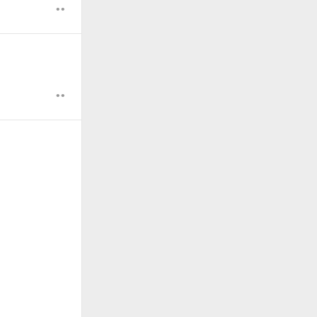
••
。
••