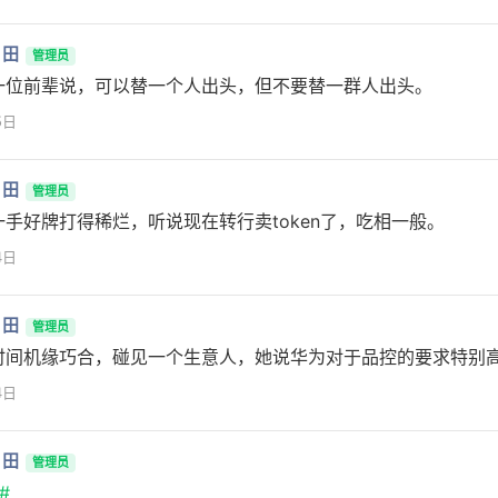
月田
管理员
一位前辈说，可以替一个人出头，但不要替一群人出头。
5日
月田
管理员
一手好牌打得稀烂，听说现在转行卖token了，吃相一般。
4日
月田
管理员
时间机缘巧合，碰见一个生意人，她说华为对于品控的要求特别
4日
月田
管理员
#