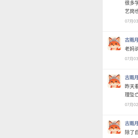
很多
艺岗
07月0
古雨
老妈
07月0
古雨
昨天
理坠
07月0
古雨
除了