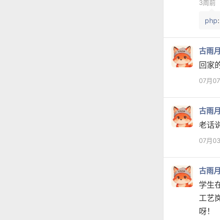
3周前
php
古雨
回家
07月0
古雨
老话
07月0
古雨
学生
工艺
呀！