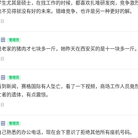
学生尤其是硕士，在找工作的时候，都喜欢扎堆研发岗，竞争激
也不见得就没有好的未来。错峰竞争，也许是另一种更好的解。
3日
月田
管理员
说老家的猪肉才七块多一斤，她昨天在西安买的是十一块多一斤
3日
月田
管理员
看到新闻，赛格国际有人坠亡，看了一下视频，商场工作人员竟
亡者的遗体，有点震惊。
2日
月田
管理员
自己熟悉的办公电话，现在会下意识了拒绝其他所有座机号码。