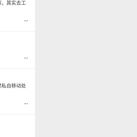
烈，其实去工
••
。
••
然私自移动处
••