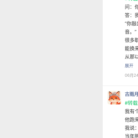
问：
答：
“你
音。”
很多
能换
从那
展开
06月2
古雨
#转载
我有
他跑
我说
当年