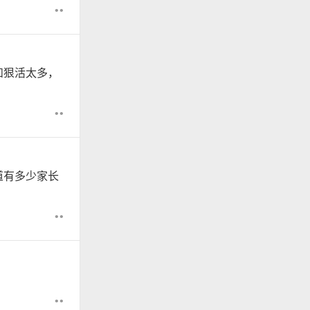
••
和狠活太多，
••
道有多少家长
••
••