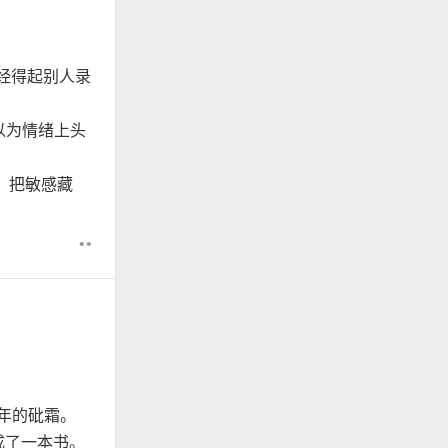
经得起别人录
以为情绪上头
，把敏感藏
••
 年的砒霜。
成了一本书。