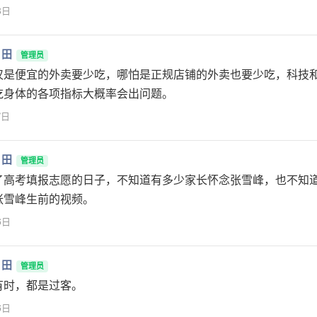
8日
月田
管理员
仅是便宜的外卖要少吃，哪怕是正规店铺的外卖也要少吃，科技
吃身体的各项指标大概率会出问题。
7日
月田
管理员
了高考填报志愿的日子，不知道有多少家长怀念张雪峰，也不知
张雪峰生前的视频。
6日
月田
管理员
有时，都是过客。
6日