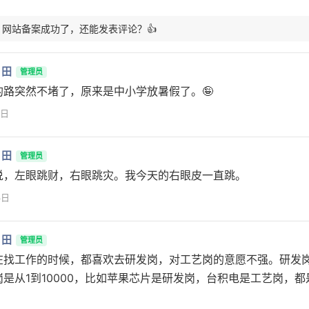
: 网站备案成功了，还能发表评论？👍
月田
管理员
的路突然不堵了，原来是中小学放暑假了。🤪
7日
月田
管理员
说，左眼跳财，右眼跳灾。我今天的右眼皮一直跳。
3日
月田
管理员
在找工作的时候，都喜欢去研发岗，对工艺岗的意愿不强。研发岗
岗是从1到10000，比如苹果芯片是研发岗，台积电是工艺岗，