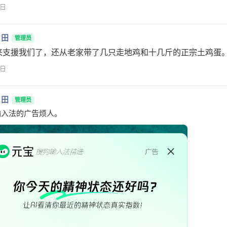
1日
月田
管理员
来支援我们了，还从老家带了几只走地鸡和十几斤的正宗土鸡蛋
1日
月田
管理员
输入法的广告烦人。