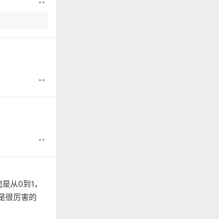
••
••
••
是从0到1，
都是很厉害的