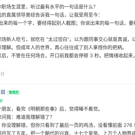
你职场生涯里，听过最有水平的一句话是什么？
我的直属领导曾经告诉我一句话，让我受用至今：
敲出来的每一个字，要经得起别人截图；你说出来的每一句话，要
职场新人吃亏，就吃在 “太过坦白”。以为跟同事交心就是真诚，
来理解。但成年人的世界，真心往往成了别人拿捏你的把柄。
以后，不管在任何场合，开口前我都会停顿 3 秒。把情绪收起来
4日
月田
管理员
#
个朋友，看完《明朝那些事》后，觉得睡不着觉。
来问我：难道我理解错了？
：你没理解错，但你只看到了最后一页的鸡汤，没看懂前面 276
明月写了五年，把一个朝代的兴衰、十七个皇帝、上万个人物熬