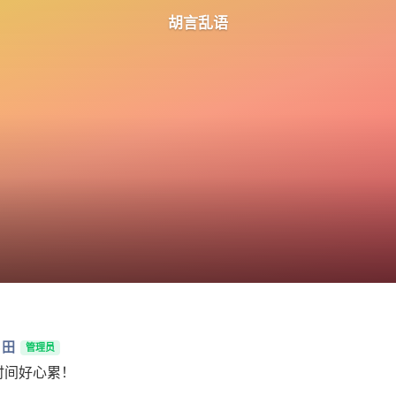
胡言乱语
月田
管理员
时间好心累！