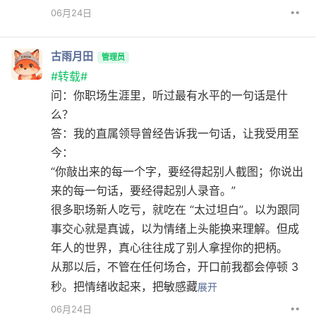
••
06月24日
古雨月田
管理员
#转载#
问：你职场生涯里，听过最有水平的一句话是什
么？
答：我的直属领导曾经告诉我一句话，让我受用至
今：
“你敲出来的每一个字，要经得起别人截图；你说出
来的每一句话，要经得起别人录音。”
很多职场新人吃亏，就吃在 “太过坦白”。以为跟同
事交心就是真诚，以为情绪上头能换来理解。但成
年人的世界，真心往往成了别人拿捏你的把柄。
从那以后，不管在任何场合，开口前我都会停顿 3
秒。把情绪收起来，把敏感藏
展开
••
06月24日