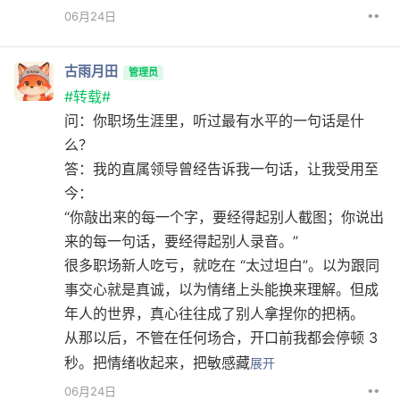
••
06月24日
古雨月田
管理员
#转载#
问：你职场生涯里，听过最有水平的一句话是什
么？
答：我的直属领导曾经告诉我一句话，让我受用至
今：
“你敲出来的每一个字，要经得起别人截图；你说出
来的每一句话，要经得起别人录音。”
很多职场新人吃亏，就吃在 “太过坦白”。以为跟同
事交心就是真诚，以为情绪上头能换来理解。但成
年人的世界，真心往往成了别人拿捏你的把柄。
从那以后，不管在任何场合，开口前我都会停顿 3
秒。把情绪收起来，把敏感藏
展开
••
06月24日