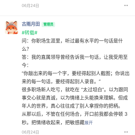
••
06月24日
古雨月田
管理员
#转载#
问：你职场生涯里，听过最有水平的一句话是什
么？
答：我的直属领导曾经告诉我一句话，让我受用至
今：
“你敲出来的每一个字，要经得起别人截图；你说出
来的每一句话，要经得起别人录音。”
很多职场新人吃亏，就吃在 “太过坦白”。以为跟同
事交心就是真诚，以为情绪上头能换来理解。但成
年人的世界，真心往往成了别人拿捏你的把柄。
从那以后，不管在任何场合，开口前我都会停顿 3
秒。把情绪收起来，把敏感藏
展开
••
06月24日