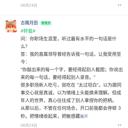
••
06月24日
古雨月田
管理员
#转载#
问：你职场生涯里，听过最有水平的一句话是什
么？
答：我的直属领导曾经告诉我一句话，让我受用至
今：
“你敲出来的每一个字，要经得起别人截图；你说出
来的每一句话，要经得起别人录音。”
很多职场新人吃亏，就吃在 “太过坦白”。以为跟同
事交心就是真诚，以为情绪上头能换来理解。但成
年人的世界，真心往往成了别人拿捏你的把柄。
从那以后，不管在任何场合，开口前我都会停顿 3
秒。把情绪收起来，把敏感藏
展开
••
06月24日