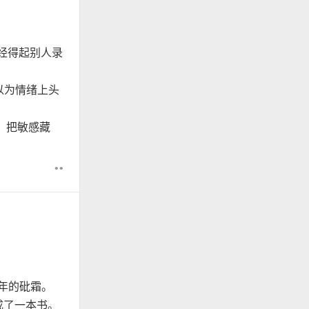
经得起别人录
以为情绪上头
，把敏感藏
••
 年的砒霜。
成了一本书。