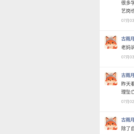
很多
艺岗
07月0
古雨
老妈
07月0
古雨
昨天
理坠
07月0
古雨
除了