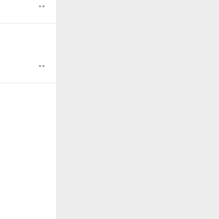
••
。
••