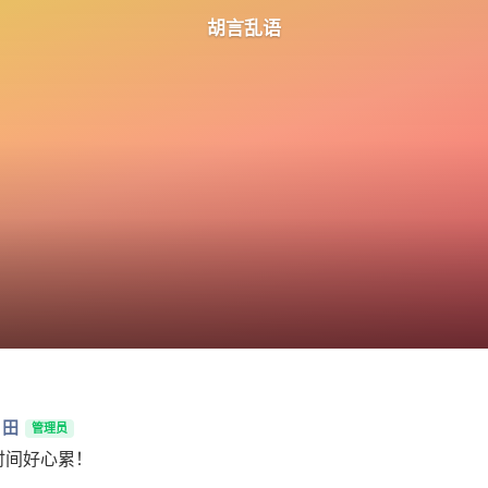
胡言乱语
月田
管理员
时间好心累！