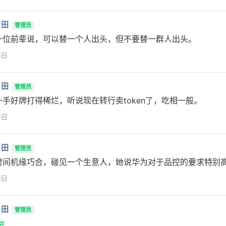
月田
管理员
一位前辈说，可以替一个人出头，但不要替一群人出头。
5日
月田
管理员
一手好牌打得稀烂，听说现在转行卖token了，吃相一般。
4日
月田
管理员
时间机缘巧合，碰见一个生意人，她说华为对于品控的要求特别
4日
月田
管理员
#