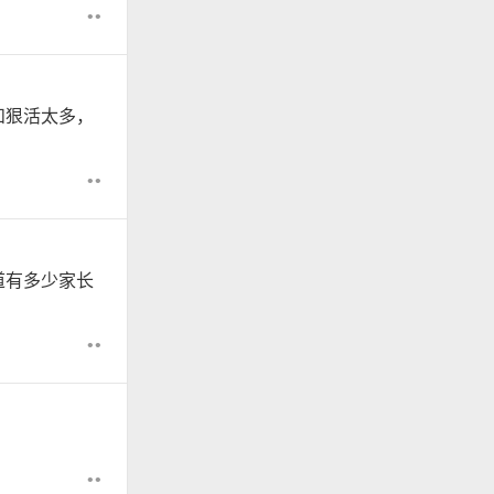
••
和狠活太多，
••
道有多少家长
••
••