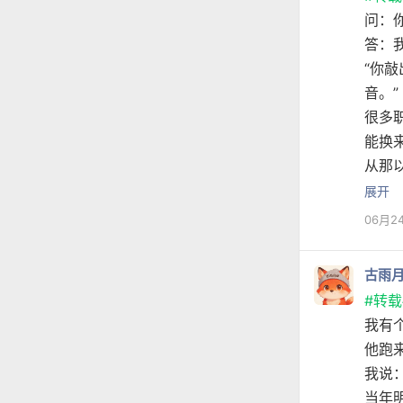
问：
答：
“你
音。”
很多
能换
从那
展开
06月2
古雨
#转载
我有
他跑
我说
当年