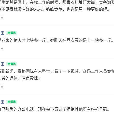
学生尤其是硕士，在找工作的时候，都喜欢扎堆研发岗，竞争激
也不见得就没有好的未来。错峰竞争，也许是另一种更好的解。
3日
月田
管理员
说老家的猪肉才七块多一斤，她昨天在西安买的是十一块多一斤
3日
月田
管理员
看到新闻，赛格国际有人坠亡，看了一下视频，商场工作人员竟
亡者的遗体，有点震惊。
2日
月田
管理员
自己熟悉的办公电话，现在会下意识了拒绝其他所有座机号码。