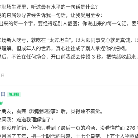
你职场生涯里，听过最有水平的一句话是什么？
我的直属领导曾经告诉我一句话，让我受用至今：
敲出来的每一个字，要经得起别人截图；你说出来的每一句话，要
职场新人吃亏，就吃在 “太过坦白”。以为跟同事交心就是真诚，
来理解。但成年人的世界，真心往往成了别人拿捏你的把柄。
以后，不管在任何场合，开口前我都会停顿 3 秒。把情绪收起来
4日
月田
管理员
#
个朋友，看完《明朝那些事》后，觉得睡不着觉。
来问我：难道我理解错了？
：你没理解错，但你只看到了最后一页的鸡汤，没看懂前面 276
明月写了五年，把一个朝代的兴衰、十七个皇帝、上万个人物熬