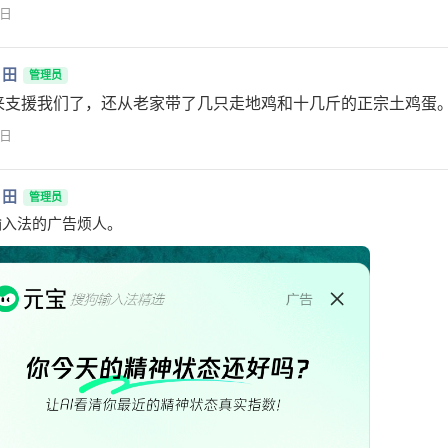
1日
月田
管理员
来支援我们了，还从老家带了几只走地鸡和十几斤的正宗土鸡蛋
1日
月田
管理员
输入法的广告烦人。