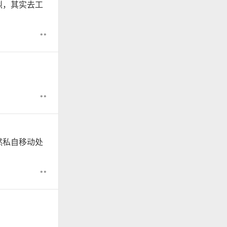
烈，其实去工
••
。
••
然私自移动处
••