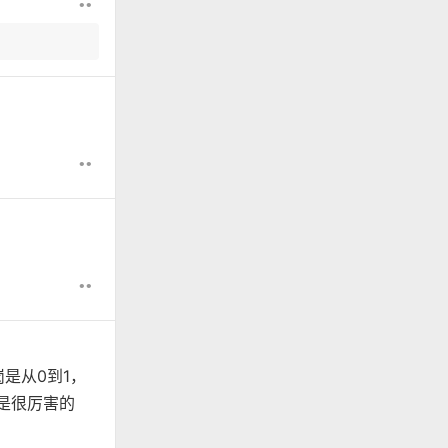
••
••
••
是从0到1，
都是很厉害的