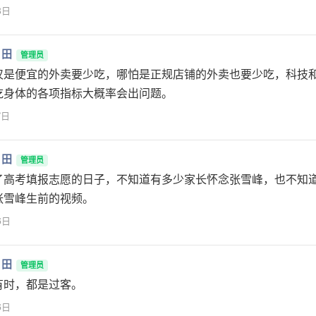
8日
月田
管理员
仅是便宜的外卖要少吃，哪怕是正规店铺的外卖也要少吃，科技
吃身体的各项指标大概率会出问题。
7日
月田
管理员
了高考填报志愿的日子，不知道有多少家长怀念张雪峰，也不知
张雪峰生前的视频。
6日
月田
管理员
有时，都是过客。
6日