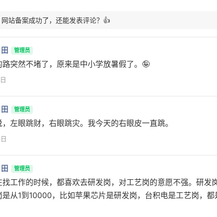
: 网站备案成功了，还能发表评论？👍
月田
管理员
的路突然不堵了，原来是中小学放暑假了。🤪
7日
月田
管理员
说，左眼跳财，右眼跳灾。我今天的右眼皮一直跳。
3日
月田
管理员
在找工作的时候，都喜欢去研发岗，对工艺岗的意愿不强。研发岗
岗是从1到10000，比如苹果芯片是研发岗，台积电是工艺岗，