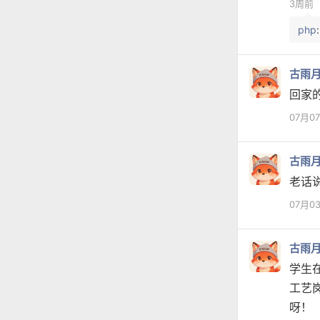
3周前
php
古雨
回家
07月0
古雨
老话
07月0
古雨
学生
工艺
呀！