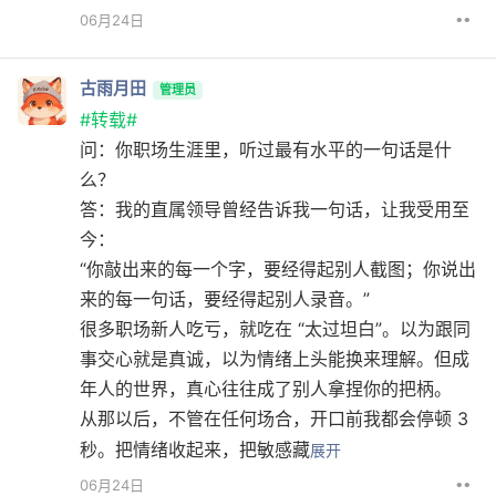
••
06月24日
古雨月田
管理员
#转载#
问：你职场生涯里，听过最有水平的一句话是什
么？
答：我的直属领导曾经告诉我一句话，让我受用至
今：
“你敲出来的每一个字，要经得起别人截图；你说出
来的每一句话，要经得起别人录音。”
很多职场新人吃亏，就吃在 “太过坦白”。以为跟同
事交心就是真诚，以为情绪上头能换来理解。但成
年人的世界，真心往往成了别人拿捏你的把柄。
从那以后，不管在任何场合，开口前我都会停顿 3
秒。把情绪收起来，把敏感藏
展开
••
06月24日