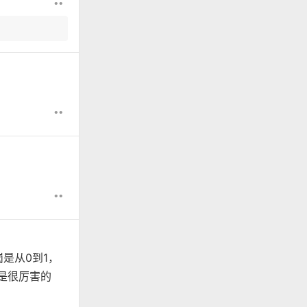
••
••
••
是从0到1，
都是很厉害的