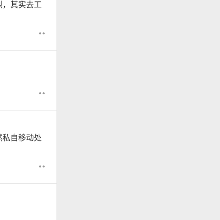
烈，其实去工
••
。
••
然私自移动处
••