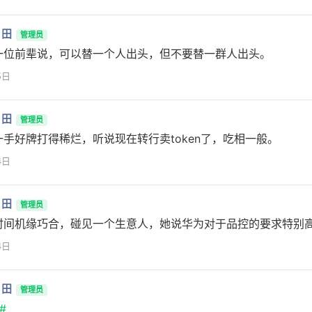
月田
管理员
一位前辈说，可以替一个人出头，但不要替一群人出头。
5日
月田
管理员
一手好牌打得稀烂，听说现在转行卖token了，吃相一般。
4日
月田
管理员
时间机缘巧合，碰见一个生意人，她说华为对于品控的要求特别
4日
月田
管理员
#