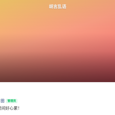
胡言乱语
月田
管理员
时间好心累！