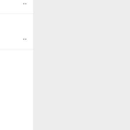
••
。
••