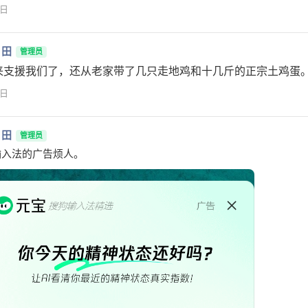
1日
月田
管理员
来支援我们了，还从老家带了几只走地鸡和十几斤的正宗土鸡蛋
1日
月田
管理员
输入法的广告烦人。