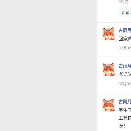
3周前
php
古雨
回家
07月0
古雨
老话
07月0
古雨
学生
工艺
呀！