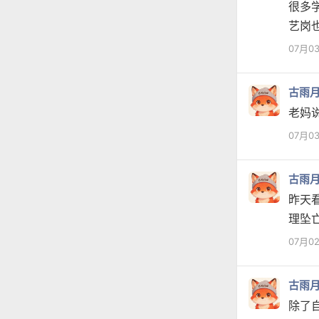
很多
艺岗
07月0
古雨
老妈
07月0
古雨
昨天
理坠
07月0
古雨
除了