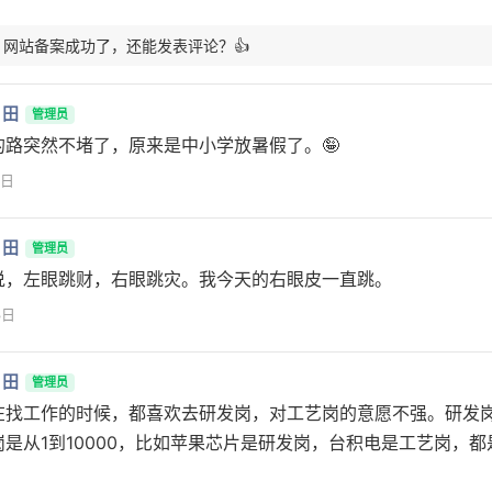
: 网站备案成功了，还能发表评论？👍
月田
管理员
的路突然不堵了，原来是中小学放暑假了。🤪
7日
月田
管理员
说，左眼跳财，右眼跳灾。我今天的右眼皮一直跳。
3日
月田
管理员
在找工作的时候，都喜欢去研发岗，对工艺岗的意愿不强。研发岗
岗是从1到10000，比如苹果芯片是研发岗，台积电是工艺岗，