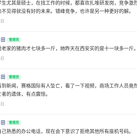
学生尤其是硕士，在找工作的时候，都喜欢扎堆研发岗，竞争激
也不见得就没有好的未来。错峰竞争，也许是另一种更好的解。
3日
月田
管理员
说老家的猪肉才七块多一斤，她昨天在西安买的是十一块多一斤
3日
月田
管理员
看到新闻，赛格国际有人坠亡，看了一下视频，商场工作人员竟
亡者的遗体，有点震惊。
2日
月田
管理员
自己熟悉的办公电话，现在会下意识了拒绝其他所有座机号码。