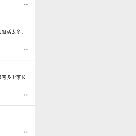
••
和狠活太多，
••
道有多少家长
••
••