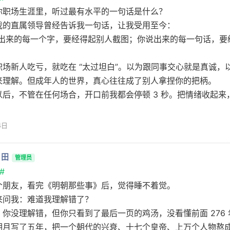
你职场生涯里，听过最有水平的一句话是什么？
我的直属领导曾经告诉我一句话，让我受用至今：
敲出来的每一个字，要经得起别人截图；你说出来的每一句话，要
职场新人吃亏，就吃在 “太过坦白”。以为跟同事交心就是真诚，
来理解。但成年人的世界，真心往往成了别人拿捏你的把柄。
以后，不管在任何场合，开口前我都会停顿 3 秒。把情绪收起来
4日
月田
管理员
#
个朋友，看完《明朝那些事》后，觉得睡不着觉。
来问我：难道我理解错了？
：你没理解错，但你只看到了最后一页的鸡汤，没看懂前面 276
明月写了五年，把一个朝代的兴衰、十七个皇帝、上万个人物熬