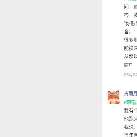
问：
答：
“你
音。”
很多
能换
从那
展开
06月2
古雨
#转载
我有
他跑
我说
当年