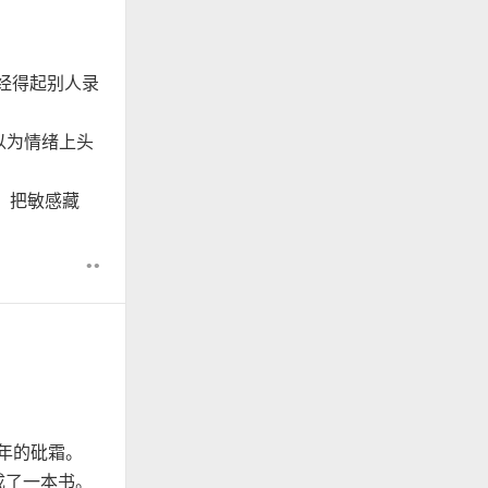
经得起别人录
以为情绪上头
，把敏感藏
••
 年的砒霜。
成了一本书。