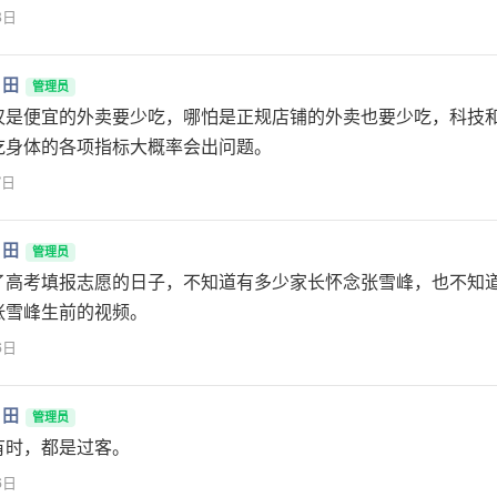
8日
月田
管理员
仅是便宜的外卖要少吃，哪怕是正规店铺的外卖也要少吃，科技
吃身体的各项指标大概率会出问题。
7日
月田
管理员
了高考填报志愿的日子，不知道有多少家长怀念张雪峰，也不知
张雪峰生前的视频。
6日
月田
管理员
有时，都是过客。
6日