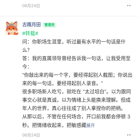
••
06月24日
古雨月田
管理员
#转载#
问：你职场生涯里，听过最有水平的一句话是什
么？
答：我的直属领导曾经告诉我一句话，让我受用至
今：
“你敲出来的每一个字，要经得起别人截图；你说出
来的每一句话，要经得起别人录音。”
很多职场新人吃亏，就吃在 “太过坦白”。以为跟同
事交心就是真诚，以为情绪上头能换来理解。但成
年人的世界，真心往往成了别人拿捏你的把柄。
从那以后，不管在任何场合，开口前我都会停顿 3
秒。把情绪收起来，把敏感藏
展开
••
06月24日