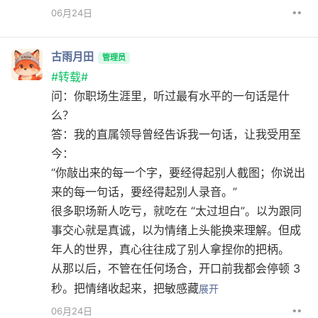
••
06月24日
古雨月田
管理员
#转载#
问：你职场生涯里，听过最有水平的一句话是什
么？
答：我的直属领导曾经告诉我一句话，让我受用至
今：
“你敲出来的每一个字，要经得起别人截图；你说出
来的每一句话，要经得起别人录音。”
很多职场新人吃亏，就吃在 “太过坦白”。以为跟同
事交心就是真诚，以为情绪上头能换来理解。但成
年人的世界，真心往往成了别人拿捏你的把柄。
从那以后，不管在任何场合，开口前我都会停顿 3
秒。把情绪收起来，把敏感藏
展开
••
06月24日