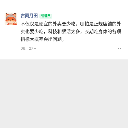
古雨月田
管理员
不仅仅是便宜的外卖要少吃，哪怕是正规店铺的外
卖也要少吃，科技和狠活太多，长期吃身体的各项
指标大概率会出问题。
••
06月27日
古雨月田
管理员
又到了高考填报志愿的日子，不知道有多少家长怀
念张雪峰，也不知道有多少家长观看张雪峰生前的
视频。
••
06月26日
古雨月田
管理员
散聚有时，都是过客。