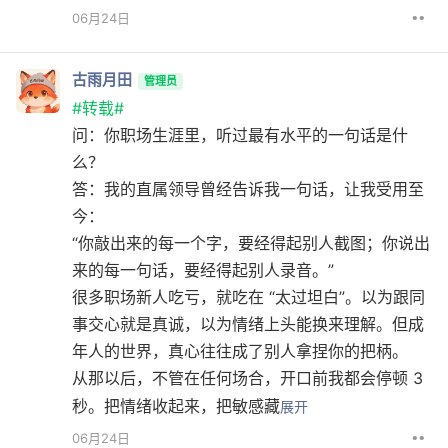
••
06月24日
古雨月田
管理员
#转载#
问：你职场生涯里，听过最有水平的一句话是什
么？
答：我的直属领导曾经告诉我一句话，让我受用至
今：
“你敲出来的每一个字，要经得起别人截图；你说出
来的每一句话，要经得起别人录音。”
很多职场新人吃亏，就吃在 “太过坦白”。以为跟同
事交心就是真诚，以为情绪上头能换来理解。但成
年人的世界，真心往往成了别人拿捏你的把柄。
从那以后，不管在任何场合，开口前我都会停顿 3
秒。把情绪收起来，把敏感藏
展开
••
06月24日