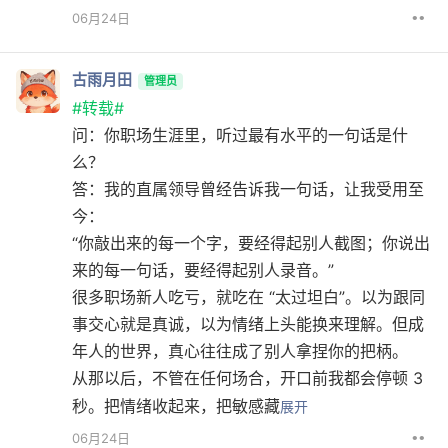
••
06月24日
古雨月田
管理员
#转载#
问：你职场生涯里，听过最有水平的一句话是什
么？
答：我的直属领导曾经告诉我一句话，让我受用至
今：
“你敲出来的每一个字，要经得起别人截图；你说出
来的每一句话，要经得起别人录音。”
很多职场新人吃亏，就吃在 “太过坦白”。以为跟同
事交心就是真诚，以为情绪上头能换来理解。但成
年人的世界，真心往往成了别人拿捏你的把柄。
从那以后，不管在任何场合，开口前我都会停顿 3
秒。把情绪收起来，把敏感藏
展开
••
06月24日