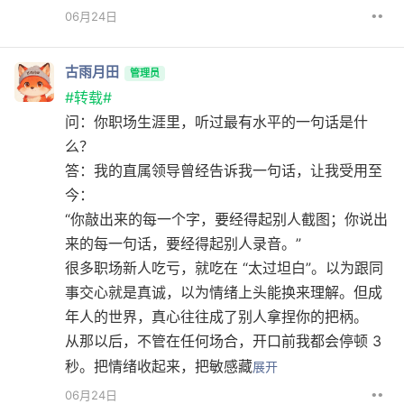
••
06月24日
古雨月田
管理员
#转载#
问：你职场生涯里，听过最有水平的一句话是什
么？
答：我的直属领导曾经告诉我一句话，让我受用至
今：
“你敲出来的每一个字，要经得起别人截图；你说出
来的每一句话，要经得起别人录音。”
很多职场新人吃亏，就吃在 “太过坦白”。以为跟同
事交心就是真诚，以为情绪上头能换来理解。但成
年人的世界，真心往往成了别人拿捏你的把柄。
从那以后，不管在任何场合，开口前我都会停顿 3
秒。把情绪收起来，把敏感藏
展开
••
06月24日