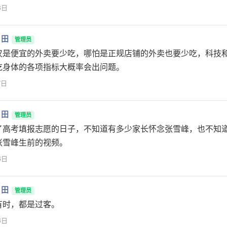
8日
月田
管理员
仅是便宜的外卖要少吃，哪怕是正规店铺的外卖也要少吃，科技
吃身体的各项指标大概率会出问题。
7日
月田
管理员
了高考填报志愿的日子，不知道有多少家长怀念张雪峰，也不知
张雪峰生前的视频。
6日
月田
管理员
有时，都是过客。
6日