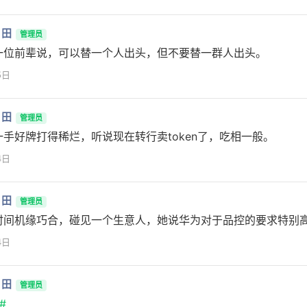
月田
管理员
一位前辈说，可以替一个人出头，但不要替一群人出头。
5日
月田
管理员
一手好牌打得稀烂，听说现在转行卖token了，吃相一般。
4日
月田
管理员
时间机缘巧合，碰见一个生意人，她说华为对于品控的要求特别
4日
月田
管理员
#