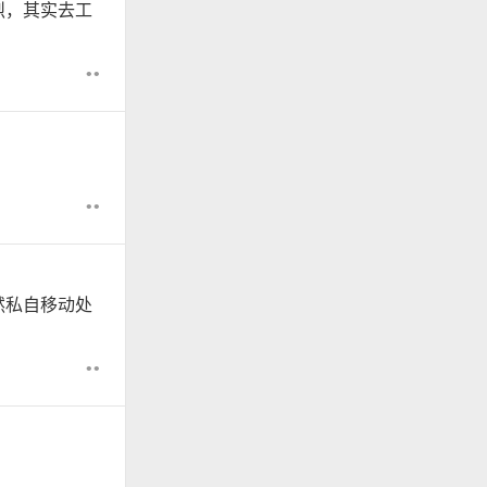
烈，其实去工
••
。
••
然私自移动处
••