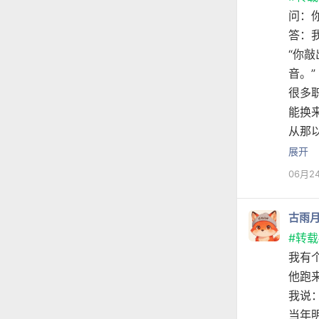
问：
答：
“你
音。”
很多
能换
从那
展开
06月2
古雨
#转载
我有
他跑
我说
当年