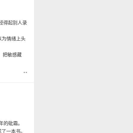
经得起别人录
以为情绪上头
，把敏感藏
••
 年的砒霜。
成了一本书。