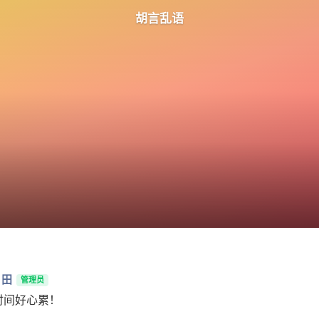
胡言乱语
月田
管理员
时间好心累！