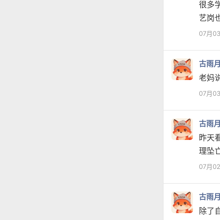
很多
艺岗
07月0
古雨
老妈
07月0
古雨
昨天
理坠
07月0
古雨
除了