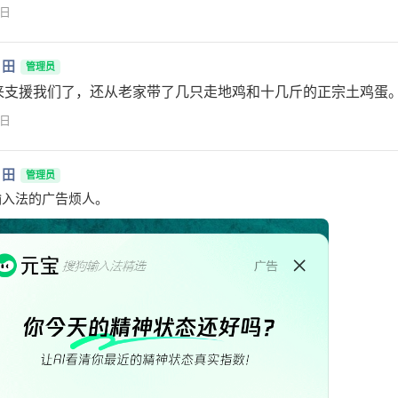
1日
月田
管理员
来支援我们了，还从老家带了几只走地鸡和十几斤的正宗土鸡蛋
1日
月田
管理员
输入法的广告烦人。