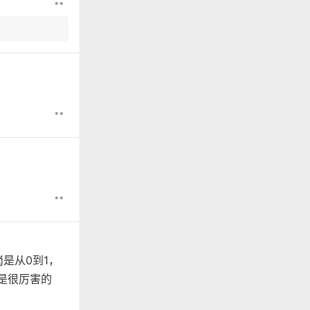
••
••
••
是从0到1，
都是很厉害的