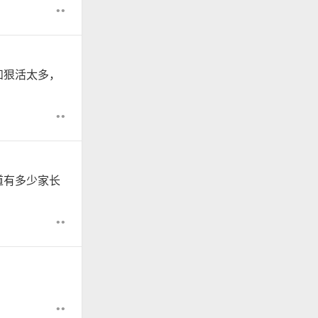
••
和狠活太多，
••
道有多少家长
••
••