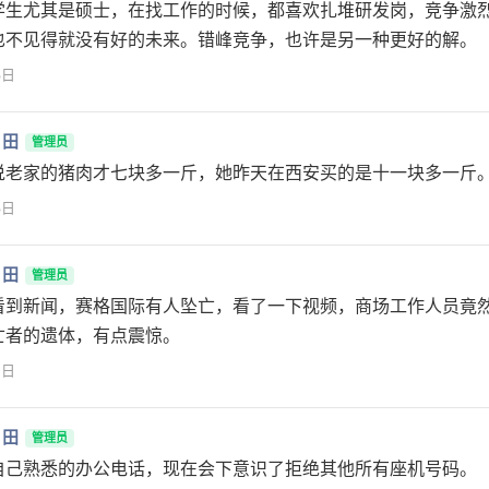
学生尤其是硕士，在找工作的时候，都喜欢扎堆研发岗，竞争激
也不见得就没有好的未来。错峰竞争，也许是另一种更好的解。
3日
月田
管理员
说老家的猪肉才七块多一斤，她昨天在西安买的是十一块多一斤
3日
月田
管理员
看到新闻，赛格国际有人坠亡，看了一下视频，商场工作人员竟
亡者的遗体，有点震惊。
2日
月田
管理员
自己熟悉的办公电话，现在会下意识了拒绝其他所有座机号码。