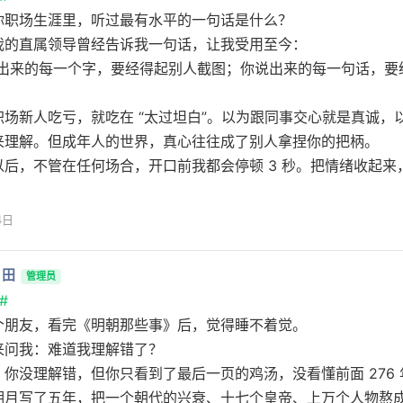
你职场生涯里，听过最有水平的一句话是什么？
我的直属领导曾经告诉我一句话，让我受用至今：
敲出来的每一个字，要经得起别人截图；你说出来的每一句话，要
职场新人吃亏，就吃在 “太过坦白”。以为跟同事交心就是真诚，
来理解。但成年人的世界，真心往往成了别人拿捏你的把柄。
以后，不管在任何场合，开口前我都会停顿 3 秒。把情绪收起来
4日
月田
管理员
#
个朋友，看完《明朝那些事》后，觉得睡不着觉。
来问我：难道我理解错了？
：你没理解错，但你只看到了最后一页的鸡汤，没看懂前面 276
明月写了五年，把一个朝代的兴衰、十七个皇帝、上万个人物熬