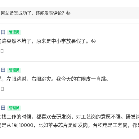
: 网站备案成功了，还能发表评论？👍
月田
管理员
的路突然不堵了，原来是中小学放暑假了。🤪
7日
月田
管理员
说，左眼跳财，右眼跳灾。我今天的右眼皮一直跳。
3日
月田
管理员
在找工作的时候，都喜欢去研发岗，对工艺岗的意愿不强。研发岗
岗是从1到10000，比如苹果芯片是研发岗，台积电是工艺岗，