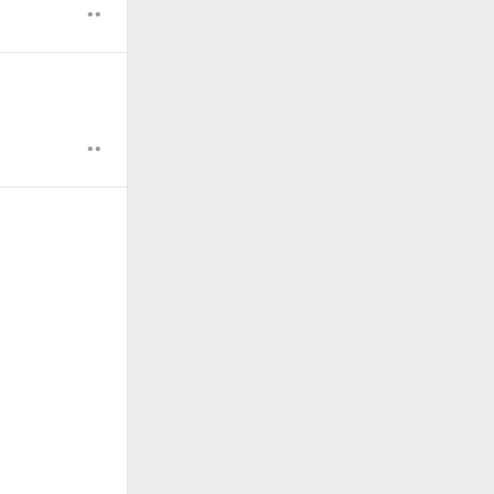
••
。
••